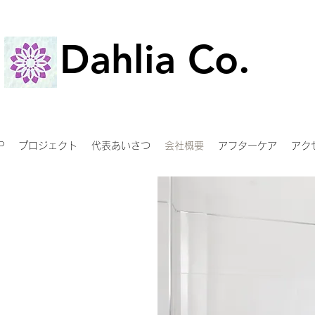
Dahlia Co.
Dahlia Co.
P
プロジェクト
代表あいさつ
会社概要
アフターケア
アク