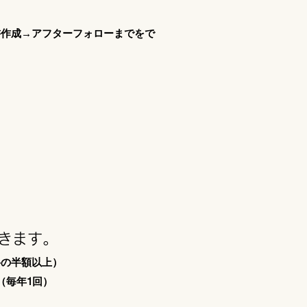
書作成→アフターフォローまでをで
）
きます。
料の半額以上）
（毎年1回）