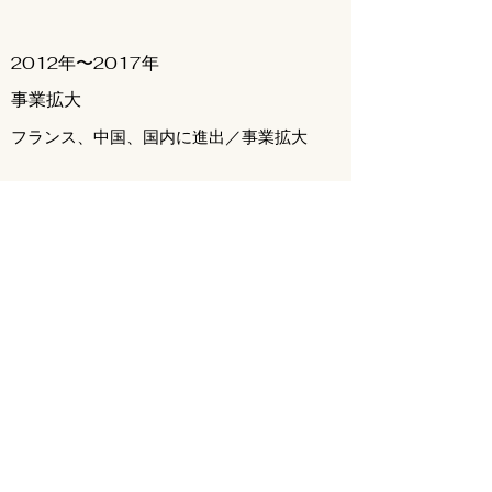
2012年〜2017年
事業拡大
フランス、中国、国内に進出／事業拡大
2018年〜2023年
事業転換
化粧品事業を縮小
2023年11月
移転（本店）
渋谷区から練馬区に事務所移転
酸化マグネシウムの販売開始